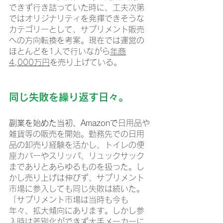
できず行き詰っていた時に、工夫次第
ではオリジナリティを発揮できそうな
カテゴリーとして、サプリメント販売
への方向転換を考案。現在では運営の
ほとんどを1人で行いながら
年商
4,000万円
を売り上げている。
同じ失敗を繰り返す日々。
副業を始めた当初、Amazonで
日用品や
雑貨等の販売を開始。勤務先での日用
品の卸売り経験を活かし、トイレの便
座カバーやスリッパ、リュックサック
までありとあらゆるものを扱った。し
かし売り上げは伸びず、サプリメント
市場に参入しても同じ失敗は続いた。
「サプリメント市場は当時も今も
年々、拡大傾向にあります。しかし参
入時は差別化ができず大手メーカーに