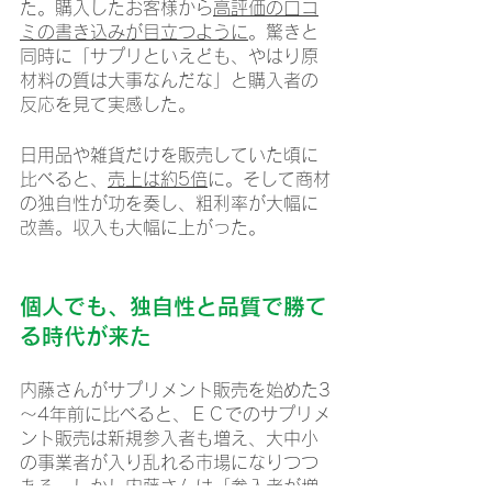
た。購入したお客様から
高評価の口コ
ミの書き込みが目立つように
。驚きと
同時に「サプリといえども、やはり原
材料の質は大事なんだな」と購入者の
反応を見て実感した。
日用品や雑貨だけを販売していた頃に
比べると、
売上は約5倍
に。そして商材
の独自性が功を奏し、粗利率が大幅に
改善。収入も大幅に上がった。
個人でも、独自性と品質で勝て
る時代が来た
内藤さんがサプリメント販売を始めた3
～4年前に比べると、ＥＣでのサプリメ
ント販売は新規参入者も増え、大中小
の事業者が入り乱れる市場になりつつ
ある。しかし内藤さんは「参入者が増