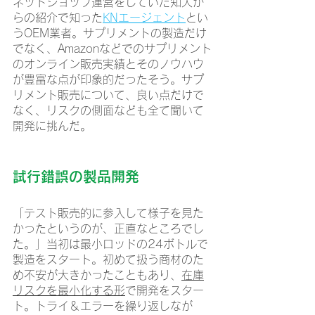
ネットショップ運営をしていた知人か
らの紹介で知った
KNエージェント
とい
うOEM業者。サプリメントの製造だけ
でなく、Amazonなどでのサプリメント
のオンライン販売実績とそのノウハウ
が豊富な点が印象的だったそう。サプ
リメント販売について、良い点だけで
なく、リスクの側面なども全て聞いて
開発に挑んだ。
試行錯誤の製品開発
「テスト販売的に参入して様子を見た
かったというのが、正直なところでし
た。」当初は最小ロッドの24ボトルで
製造をスタート。初めて扱う商材のた
め不安が大きかったこともあり、
在庫
リスクを最小化する形
で開発をスター
ト。トライ＆エラーを繰り返しなが